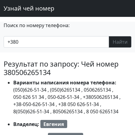
Узнай чей номер
Поиск по номеру телефона:
Найти
Результат по запросу: Чей номер
380506265134
Варианты написания номера телефона:
(050)626-51-34
,
(050)6265134
,
0506265134
,
050 626 51 34
,
050-626-51-34
,
+380506265134
,
+38-050-626-51-34
,
+38 050 626-51-34
,
8(050)626-51-34
,
80506265134
,
8 050 6265134
Владелец:
Евгения