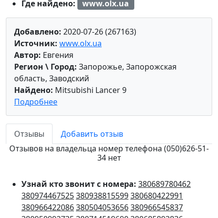
Где найдено:
www.olx.ua
Добавлено:
2020-07-26 (267163)
Источник:
www.olx.ua
Автор:
Евгения
Регион \ Город:
Запорожье, Запорожская
область, Заводский
Найдено:
Mitsubishi Lancer 9
Подробнее
Отзывы
Добавить отзыв
Отзывов на владельца номер телефона (050)626-51-
34 нет
Узнай кто звонит с номера:
380689780462
380974467525
380938815599
380680422991
380966422086
380504053656
380966545837