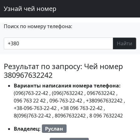
Узнай чей номер
Поиск по номеру телефона:
Найти
Результат по запросу: Чей номер
380967632242
Варианты написания номера телефона:
(096)763-22-42
,
(096)7632242
,
0967632242
,
096 763 22 42
,
096-763-22-42
,
+380967632242
,
+38-096-763-22-42
,
+38 096 763-22-42
,
8(096)763-22-42
,
80967632242
,
8 096 7632242
Владелец:
Руслан