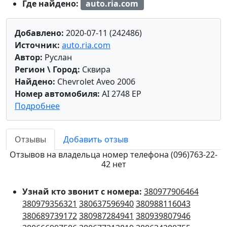
Где найдено:
auto.ria.com
Добавлено:
2020-07-11 (242486)
Источник:
auto.ria.com
Автор:
Руслан
Регион \ Город:
Сквира
Найдено:
Chevrolet Aveo 2006
Номер автомобиля:
AI 2748 EP
Подробнее
Отзывы
Добавить отзыв
Отзывов на владельца номер телефона (096)763-22-
42 нет
Узнай кто звонит с номера:
380977906464
380979356321
380637596940
380988116043
380689739172
380987284941
380939807946