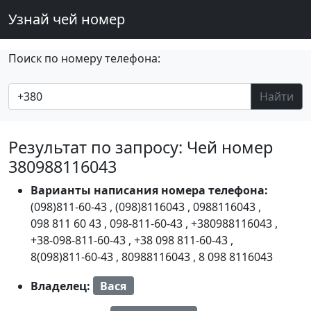
Узнай чей номер
Поиск по номеру телефона:
Найти
Результат по запросу: Чей номер
380988116043
Варианты написания номера телефона:
(098)811-60-43
,
(098)8116043
,
0988116043
,
098 811 60 43
,
098-811-60-43
,
+380988116043
,
+38-098-811-60-43
,
+38 098 811-60-43
,
8(098)811-60-43
,
80988116043
,
8 098 8116043
Владелец:
Вася