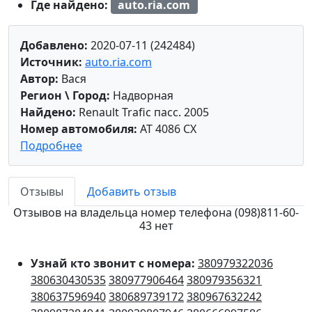
Где найдено:
auto.ria.com
Добавлено:
2020-07-11 (242484)
Источник:
auto.ria.com
Автор:
Вася
Регион \ Город:
Надворная
Найдено:
Renault Trafic пасс. 2005
Номер автомобиля:
AT 4086 CX
Подробнее
Отзывы
Добавить отзыв
Отзывов на владельца номер телефона (098)811-60-
43 нет
Узнай кто звонит с номера:
380979322036
380630430535
380977906464
380979356321
380637596940
380689739172
380967632242