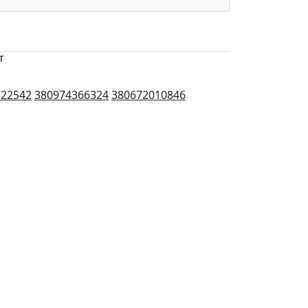
т
722542
380974366324
380672010846