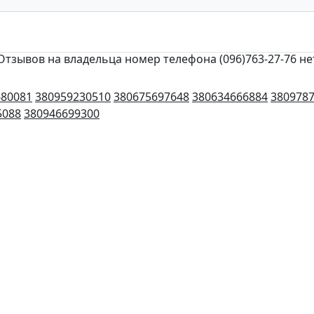
Отзывов на владельца номер телефона (096)763-27-76 не
680081
380959230510
380675697648
380634666884
380978
5088
380946699300