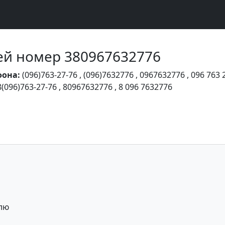
Чей номер 380967632776
фона:
(096)763-27-76
,
(096)7632776
,
0967632776
,
096 763 
8(096)763-27-76
,
80967632776
,
8 096 7632776
лю