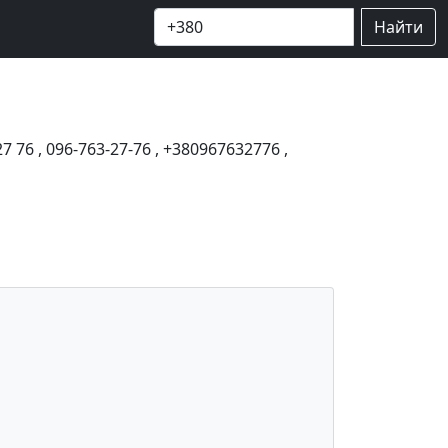
Найти
27 76
,
096-763-27-76
,
+380967632776
,