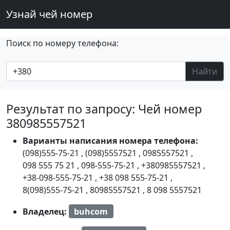
Узнай чей номер
Поиск по номеру телефона:
Найти
Результат по запросу: Чей номер
380985557521
Варианты написания номера телефона:
(098)555-75-21
,
(098)5557521
,
0985557521
,
098 555 75 21
,
098-555-75-21
,
+380985557521
,
+38-098-555-75-21
,
+38 098 555-75-21
,
8(098)555-75-21
,
80985557521
,
8 098 5557521
Владелец:
buhcom