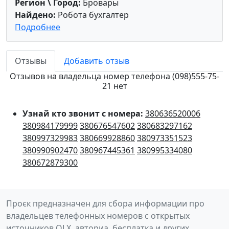
Регион \ Город:
Бровары
Найдено:
Робота бухгалтер
Подробнее
Отзывы
Добавить отзыв
Отзывов на владельца номер телефона (098)555-75-
21 нет
Узнай кто звонит с номера:
380636520006
380984179999
380676547602
380683297162
380997329983
380669928860
380973351523
380990902470
380967445361
380995334080
380672879300
Проєк предназначен для сбора информации про
владельцев телефонных номеров с открытых
источников OLX, авториа, бесплатка и других.