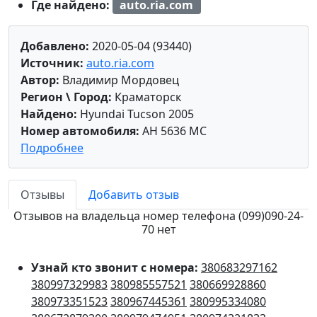
Где найдено:
auto.ria.com
Добавлено:
2020-05-04 (93440)
Источник:
auto.ria.com
Автор:
Владимир Мордовец
Регион \ Город:
Краматорск
Найдено:
Hyundai Tucson 2005
Номер автомобиля:
AH 5636 MC
Подробнее
Отзывы
Добавить отзыв
Отзывов на владельца номер телефона (099)090-24-
70 нет
Узнай кто звонит с номера:
380683297162
380997329983
380985557521
380669928860
380973351523
380967445361
380995334080