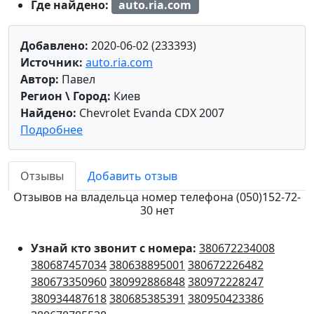
Где найдено:
auto.ria.com
Добавлено:
2020-06-02 (233393)
Источник:
auto.ria.com
Автор:
Павел
Регион \ Город:
Киев
Найдено:
Chevrolet Evanda CDX 2007
Подробнее
Отзывы
Добавить отзыв
Отзывов на владельца номер телефона (050)152-72-
30 нет
Узнай кто звонит с номера:
380672234008
380687457034
380638895001
380672226482
380673350960
380992886848
380972228247
380934487618
380685385391
380950423386