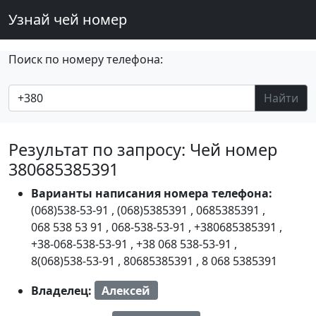
Узнай чей номер
Поиск по номеру телефона:
Найти
Результат по запросу: Чей номер
380685385391
Варианты написания номера телефона:
(068)538-53-91
,
(068)5385391
,
0685385391
,
068 538 53 91
,
068-538-53-91
,
+380685385391
,
+38-068-538-53-91
,
+38 068 538-53-91
,
8(068)538-53-91
,
80685385391
,
8 068 5385391
Владелец:
Алексей