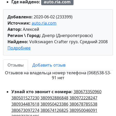
Где найдено:
auto.ria.com
Добавлено:
2020-06-02 (233399)
Источник:
auto.ria.com
Автор:
Алексей
Регион \ Город:
Днепр (Днепропетровск)
Найдено:
Volkswagen Crafter груз. Средний 2008
Подробнее
Отзывы
Добавить отзыв
Отзывов на владельца номер телефона (068)538-53-
91 нет
Узнай кто звонит с номера:
380673350960
380501527230
380992886848
380972228247
380934487618
380950423386
380678785538
380673097274
380674126825
380950046091