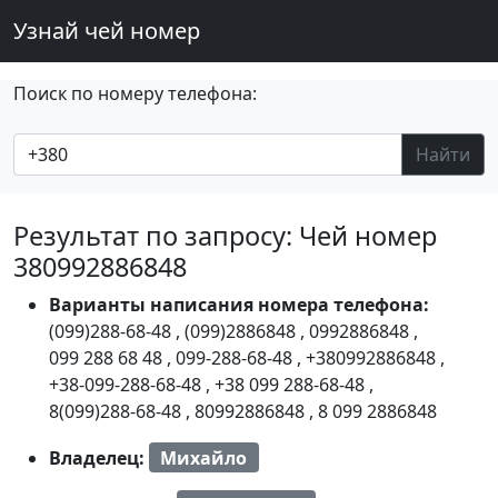
Узнай чей номер
Поиск по номеру телефона:
Найти
Результат по запросу: Чей номер
380992886848
Варианты написания номера телефона:
(099)288-68-48
,
(099)2886848
,
0992886848
,
099 288 68 48
,
099-288-68-48
,
+380992886848
,
+38-099-288-68-48
,
+38 099 288-68-48
,
8(099)288-68-48
,
80992886848
,
8 099 2886848
Владелец:
Михайло