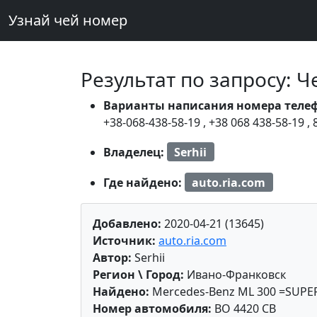
Узнай чей номер
Результат по запросу: 
Варианты написания номера теле
+38-068-438-58-19
,
+38 068 438-58-19
,
Владелец:
Serhii
Где найдено:
auto.ria.com
Добавлено:
2020-04-21 (13645)
Источник:
auto.ria.com
Автор:
Serhii
Регион \ Город:
Ивано-Франковск
Найдено:
Mercedes-Benz ML 300 =SUPER
Номер автомобиля:
BO 4420 CB