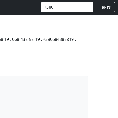
Найти
58 19
,
068-438-58-19
,
+380684385819
,