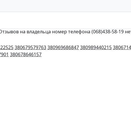
Отзывов на владельца номер телефона (068)438-58-19 не
422525
380679579763
380969686847
380989440215
380671
7901
380678646157