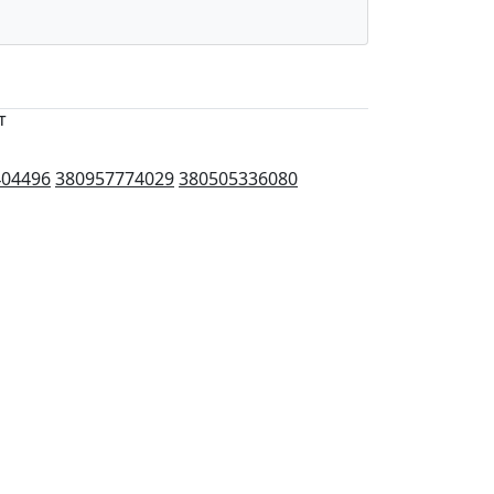
т
404496
380957774029
380505336080