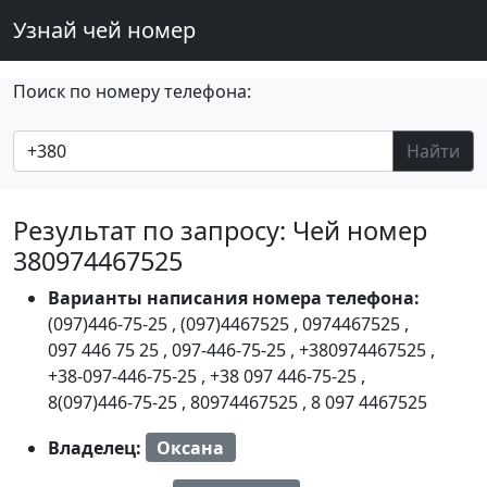
Узнай чей номер
Поиск по номеру телефона:
Найти
Результат по запросу: Чей номер
380974467525
Варианты написания номера телефона:
(097)446-75-25
,
(097)4467525
,
0974467525
,
097 446 75 25
,
097-446-75-25
,
+380974467525
,
+38-097-446-75-25
,
+38 097 446-75-25
,
8(097)446-75-25
,
80974467525
,
8 097 4467525
Владелец:
Оксана