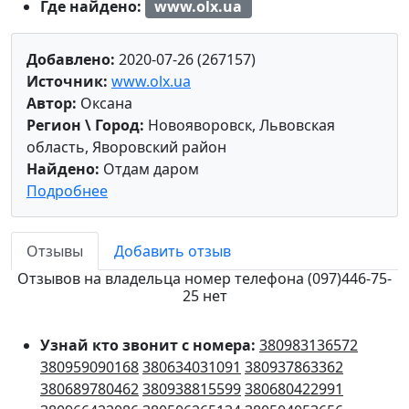
Где найдено:
www.olx.ua
Добавлено:
2020-07-26 (267157)
Источник:
www.olx.ua
Автор:
Оксана
Регион \ Город:
Новояворовск, Львовская
область, Яворовский район
Найдено:
Отдам даром
Подробнее
Отзывы
Добавить отзыв
Отзывов на владельца номер телефона (097)446-75-
25 нет
Узнай кто звонит с номера:
380983136572
380959090168
380634031091
380937863362
380689780462
380938815599
380680422991