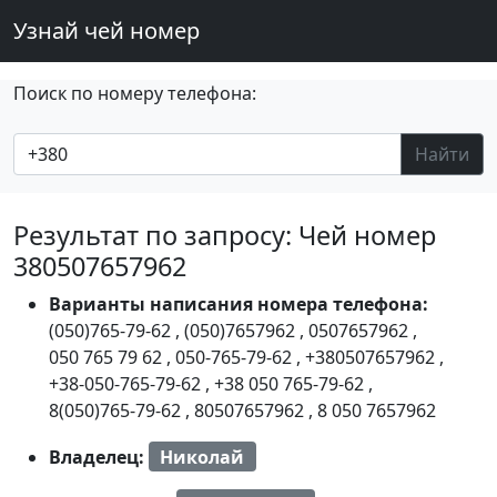
Узнай чей номер
Поиск по номеру телефона:
Найти
Результат по запросу: Чей номер
380507657962
Варианты написания номера телефона:
(050)765-79-62
,
(050)7657962
,
0507657962
,
050 765 79 62
,
050-765-79-62
,
+380507657962
,
+38-050-765-79-62
,
+38 050 765-79-62
,
8(050)765-79-62
,
80507657962
,
8 050 7657962
Владелец:
Николай