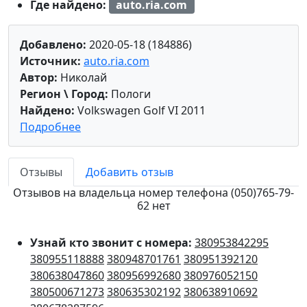
Где найдено:
auto.ria.com
Добавлено:
2020-05-18 (184886)
Источник:
auto.ria.com
Автор:
Николай
Регион \ Город:
Пологи
Найдено:
Volkswagen Golf VI 2011
Подробнее
Отзывы
Добавить отзыв
Отзывов на владельца номер телефона (050)765-79-
62 нет
Узнай кто звонит с номера:
380953842295
380955118888
380948701761
380951392120
380638047860
380956992680
380976052150
380500671273
380635302192
380638910692