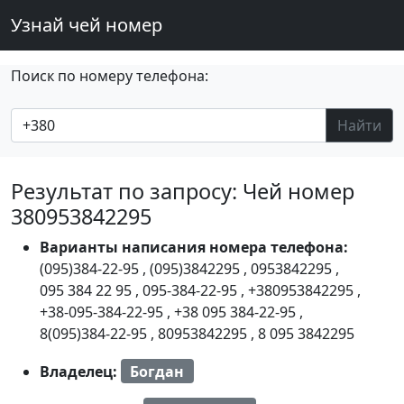
Узнай чей номер
Поиск по номеру телефона:
Найти
Результат по запросу: Чей номер
380953842295
Варианты написания номера телефона:
(095)384-22-95
,
(095)3842295
,
0953842295
,
095 384 22 95
,
095-384-22-95
,
+380953842295
,
+38-095-384-22-95
,
+38 095 384-22-95
,
8(095)384-22-95
,
80953842295
,
8 095 3842295
Владелец:
Богдан