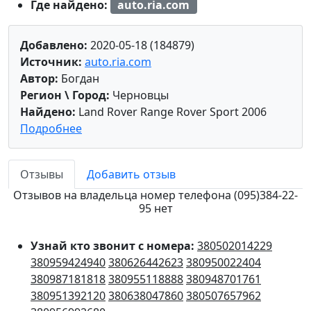
Где найдено:
auto.ria.com
Добавлено:
2020-05-18 (184879)
Источник:
auto.ria.com
Автор:
Богдан
Регион \ Город:
Черновцы
Найдено:
Land Rover Range Rover Sport 2006
Подробнее
Отзывы
Добавить отзыв
Отзывов на владельца номер телефона (095)384-22-
95 нет
Узнай кто звонит с номера:
380502014229
380959424940
380626442623
380950022404
380987181818
380955118888
380948701761
380951392120
380638047860
380507657962