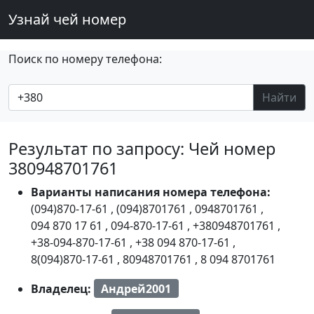
Узнай чей номер
Поиск по номеру телефона:
Найти
Результат по запросу: Чей номер
380948701761
Варианты написания номера телефона:
(094)870-17-61
,
(094)8701761
,
0948701761
,
094 870 17 61
,
094-870-17-61
,
+380948701761
,
+38-094-870-17-61
,
+38 094 870-17-61
,
8(094)870-17-61
,
80948701761
,
8 094 8701761
Владелец:
Андрей2001