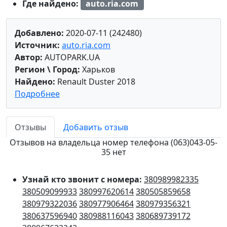
Где найдено:
auto.ria.com
Добавлено:
2020-07-11 (242480)
Источник:
auto.ria.com
Автор:
AUTOPARK.UA
Регион \ Город:
Харьков
Найдено:
Renault Duster 2018
Подробнее
Отзывы
Добавить отзыв
Отзывов на владельца номер телефона (063)043-05-
35 нет
Узнай кто звонит с номера:
380989982335
380509099933
380997620614
380505859658
380979322036
380977906464
380979356321
380637596940
380988116043
380689739172