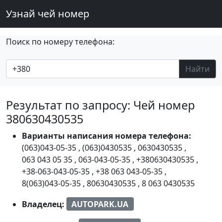
Узнай чей номер
Поиск по номеру телефона:
Найти
Результат по запросу: Чей номер
380630430535
Варианты написания номера телефона:
(063)043-05-35
,
(063)0430535
,
0630430535
,
063 043 05 35
,
063-043-05-35
,
+380630430535
,
+38-063-043-05-35
,
+38 063 043-05-35
,
8(063)043-05-35
,
80630430535
,
8 063 0430535
Владелец:
AUTOPARK.UA