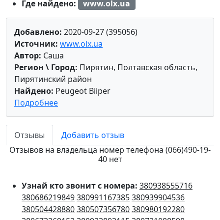
Где найдено:
www.olx.ua
Добавлено:
2020-09-27 (395056)
Источник:
www.olx.ua
Автор:
Саша
Регион \ Город:
Пирятин, Полтавская область,
Пирятинский район
Найдено:
Peugeot Biiper
Подробнее
Отзывы
Добавить отзыв
Отзывов на владельца номер телефона (066)490-19-
40 нет
Узнай кто звонит с номера:
380938555716
380686219849
380991167385
380939904536
380504428880
380507356780
380980192280