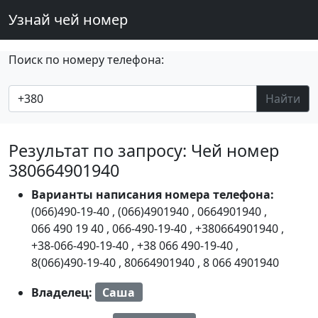
Узнай чей номер
Поиск по номеру телефона:
Найти
Результат по запросу: Чей номер
380664901940
Варианты написания номера телефона:
(066)490-19-40
,
(066)4901940
,
0664901940
,
066 490 19 40
,
066-490-19-40
,
+380664901940
,
+38-066-490-19-40
,
+38 066 490-19-40
,
8(066)490-19-40
,
80664901940
,
8 066 4901940
Владелец:
Саша