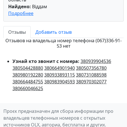
Найдено:
Віддам
Подробнее
Отзывы
Добавить отзыв
Отзывов на владельца номер телефона (067)336-91-
53 нет
Узнай кто звонит с номера:
380939904536
380504428880
380664901940
380507356780
380980192280
380933893115
380731088598
380664484755
380983904593
380970302077
380660046625
Проєк предназначен для сбора информации про
владельцев телефонных номеров с открытых
источников OLX, авториа, бесплатка и других.