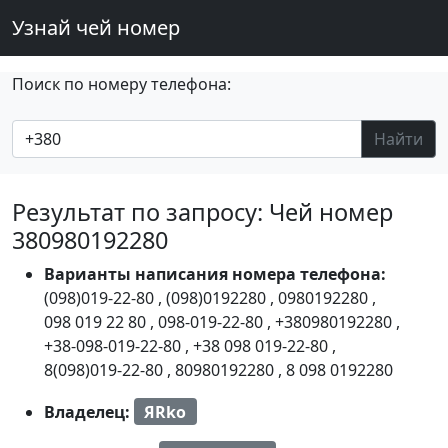
Узнай чей номер
Поиск по номеру телефона:
Найти
Результат по запросу: Чей номер
380980192280
Варианты написания номера телефона:
(098)019-22-80
,
(098)0192280
,
0980192280
,
098 019 22 80
,
098-019-22-80
,
+380980192280
,
+38-098-019-22-80
,
+38 098 019-22-80
,
8(098)019-22-80
,
80980192280
,
8 098 0192280
Владелец:
ЯRko