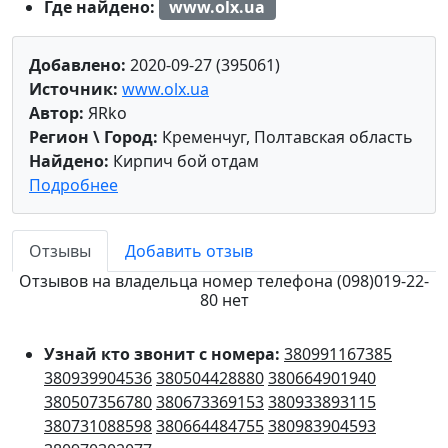
Где найдено:
www.olx.ua
Добавлено:
2020-09-27 (395061)
Источник:
www.olx.ua
Автор:
ЯRko
Регион \ Город:
Кременчуг, Полтавская область
Найдено:
Кирпич бой отдам
Подробнее
Отзывы
Добавить отзыв
Отзывов на владельца номер телефона (098)019-22-
80 нет
Узнай кто звонит с номера:
380991167385
380939904536
380504428880
380664901940
380507356780
380673369153
380933893115
380731088598
380664484755
380983904593