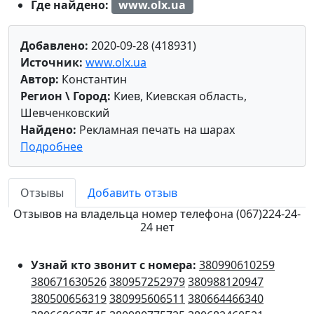
Где найдено:
www.olx.ua
Добавлено:
2020-09-28 (418931)
Источник:
www.olx.ua
Автор:
Константин
Регион \ Город:
Киев, Киевская область,
Шевченковский
Найдено:
Рекламная печать на шарах
Подробнее
Отзывы
Добавить отзыв
Отзывов на владельца номер телефона (067)224-24-
24 нет
Узнай кто звонит с номера:
380990610259
380671630526
380957252979
380988120947
380500656319
380995606511
380664466340