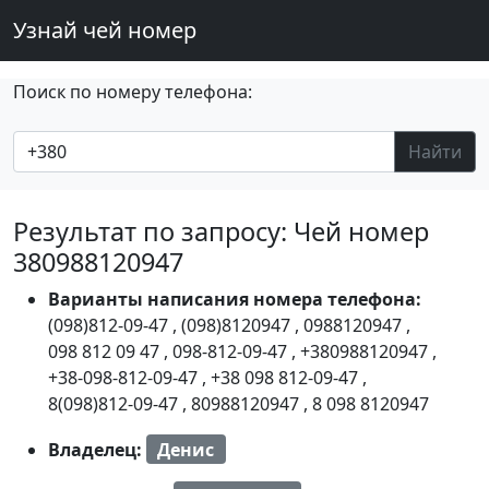
Узнай чей номер
Поиск по номеру телефона:
Найти
Результат по запросу: Чей номер
380988120947
Варианты написания номера телефона:
(098)812-09-47
,
(098)8120947
,
0988120947
,
098 812 09 47
,
098-812-09-47
,
+380988120947
,
+38-098-812-09-47
,
+38 098 812-09-47
,
8(098)812-09-47
,
80988120947
,
8 098 8120947
Владелец:
Денис