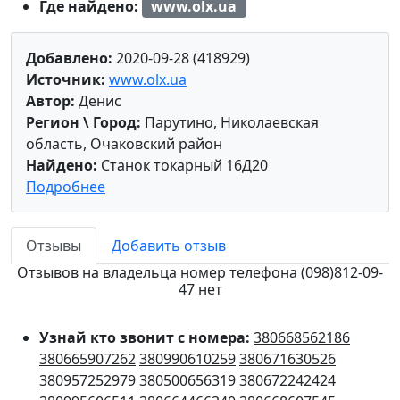
Где найдено:
www.olx.ua
Добавлено:
2020-09-28 (418929)
Источник:
www.olx.ua
Автор:
Денис
Регион \ Город:
Парутино, Николаевская
область, Очаковский район
Найдено:
Станок токарный 16Д20
Подробнее
Отзывы
Добавить отзыв
Отзывов на владельца номер телефона (098)812-09-
47 нет
Узнай кто звонит с номера:
380668562186
380665907262
380990610259
380671630526
380957252979
380500656319
380672242424