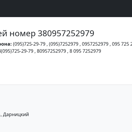
Чей номер 380957252979
фона:
(095)725-29-79
,
(095)7252979
,
0957252979
,
095 725 
8(095)725-29-79
,
80957252979
,
8 095 7252979
ь, Дарницкий