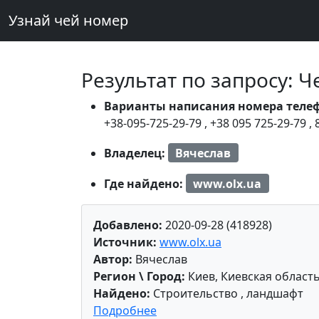
Узнай чей номер
Результат по запросу: 
Варианты написания номера теле
+38-095-725-29-79
,
+38 095 725-29-79
,
Владелец:
Вячеслав
Где найдено:
www.olx.ua
Добавлено:
2020-09-28 (418928)
Источник:
www.olx.ua
Автор:
Вячеслав
Регион \ Город:
Киев, Киевская област
Найдено:
Строительство , ландшафт
Подробнее