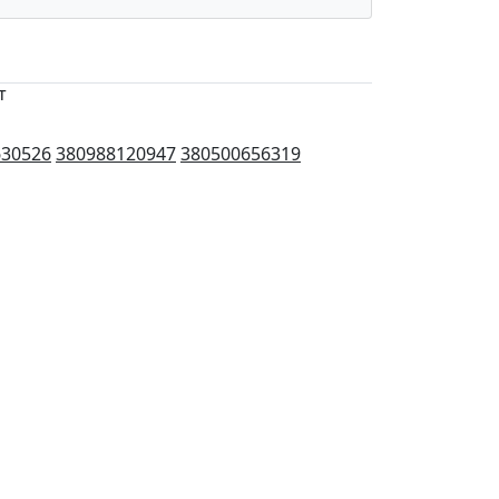
т
630526
380988120947
380500656319