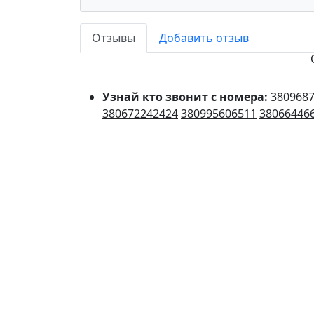
Отзывы
Добавить отзыв
Узнай кто звонит с номера:
380968
380672242424
380995606511
38066446