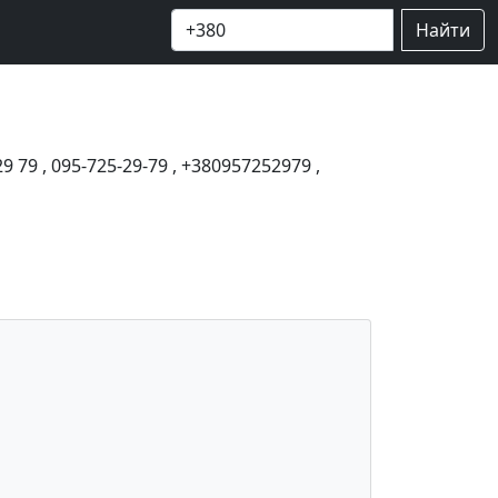
Найти
29 79
,
095-725-29-79
,
+380957252979
,