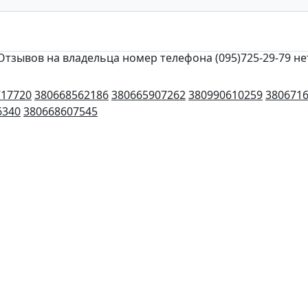
Отзывов на владельца номер телефона (095)725-29-79 не
717720
380668562186
380665907262
380990610259
380671
6340
380668607545