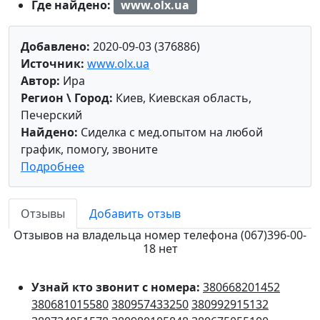
Где найдено:
www.olx.ua
Добавлено:
2020-09-03 (376886)
Источник:
www.olx.ua
Автор:
Ира
Регион \ Город:
Киев, Киевская область,
Печерский
Найдено:
Сиделка с мед.опытом на любой
график, помогу, звоните
Подробнее
Отзывы
Добавить отзыв
Отзывов на владельца номер телефона (067)396-00-
18 нет
Узнай кто звонит с номера:
380668201452
380681015580
380957433250
380992915132