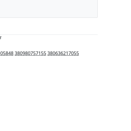
т
105848
380980757155
380636217055