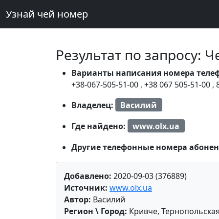
Узнай чей номер
Результат по запросу: 
Варианты написания номера теле
+38-067-505-51-00
,
+38 067 505-51-00
,
Владелец:
Василий
Где найдено:
www.olx.ua
Другие телефонные номера абонен
Добавлено:
2020-09-03 (376889)
Источник:
www.olx.ua
Автор:
Василий
Регион \ Город:
Кривче, Тернопольская