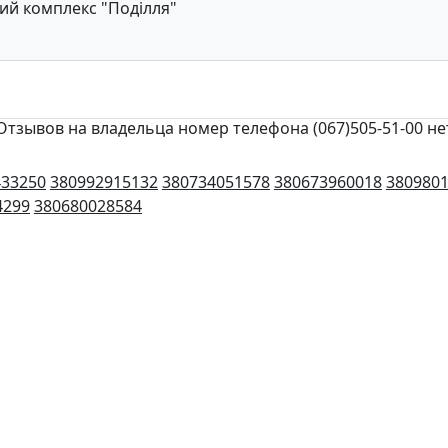
ий комплекс "Поділля"
Отзывов на владельца номер телефона (067)505-51-00 не
433250
380992915132
380734051578
380673960018
380980
4299
380680028584