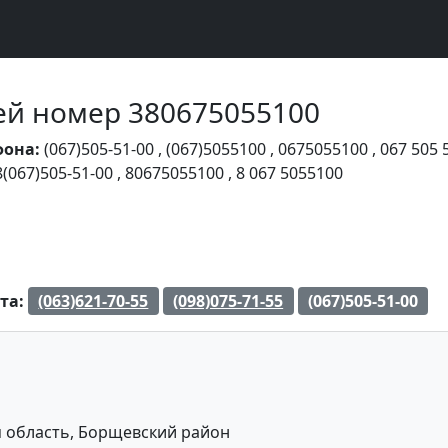
Чей номер 380675055100
фона:
(067)505-51-00
,
(067)5055100
,
0675055100
,
067 505 
8(067)505-51-00
,
80675055100
,
8 067 5055100
та:
(063)621-70-55
(098)075-71-55
(067)505-51-00
 область, Борщевский район