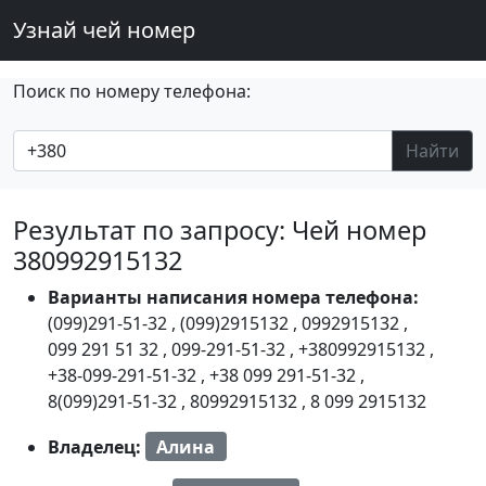
Узнай чей номер
Поиск по номеру телефона:
Найти
Результат по запросу: Чей номер
380992915132
Варианты написания номера телефона:
(099)291-51-32
,
(099)2915132
,
0992915132
,
099 291 51 32
,
099-291-51-32
,
+380992915132
,
+38-099-291-51-32
,
+38 099 291-51-32
,
8(099)291-51-32
,
80992915132
,
8 099 2915132
Владелец:
Алина