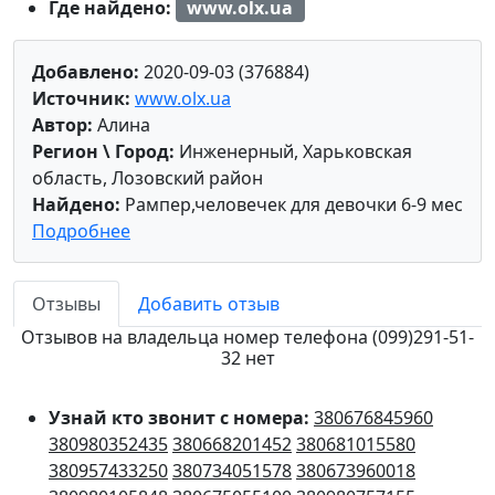
Где найдено:
www.olx.ua
Добавлено:
2020-09-03 (376884)
Источник:
www.olx.ua
Автор:
Алина
Регион \ Город:
Инженерный, Харьковская
область, Лозовский район
Найдено:
Рампер,человечек для девочки 6-9 мес
Подробнее
Отзывы
Добавить отзыв
Отзывов на владельца номер телефона (099)291-51-
32 нет
Узнай кто звонит с номера:
380676845960
380980352435
380668201452
380681015580
380957433250
380734051578
380673960018