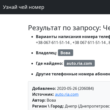
Узнай чей номер
Результат по запросу: 
Варианты написания номера теле
+38-067-611-51-14
,
+38 067 611-51-14
,
Владелец:
Вова
Где найдено:
auto.ria.com
Другие телефонные номера абонен
Добавлено:
2020-05-26 (206084)
Источник:
auto.ria.com
Автор:
Вова
Регион \ Город:
Днепр (Днепропетровс