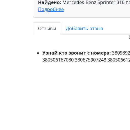
Найдено:
Mercedes-Benz Sprinter 316 па
Подробнее
Отзывы
Добавить отзыв
Узнай кто звонит с номера:
380989
380506167080
380675907248
38050661