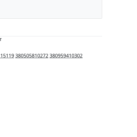
т
115119
380505810272
380959410302