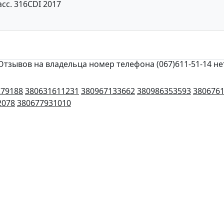
сс. 316CDI 2017
Отзывов на владельца номер телефона (067)611-51-14 не
279188
380631611231
380967133662
380986353593
380676
2078
380677931010