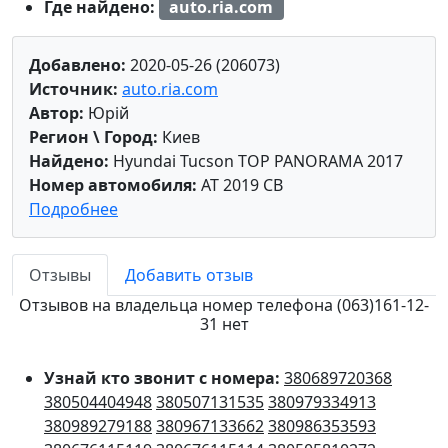
Где найдено:
auto.ria.com
Добавлено:
2020-05-26 (206073)
Источник:
auto.ria.com
Автор:
Юрій
Регион \ Город:
Киев
Найдено:
Hyundai Tucson TOP PANORAMA 2017
Номер автомобиля:
AT 2019 CB
Подробнее
Отзывы
Добавить отзыв
Отзывов на владельца номер телефона (063)161-12-
31 нет
Узнай кто звонит с номера:
380689720368
380504404948
380507131535
380979334913
380989279188
380967133662
380986353593