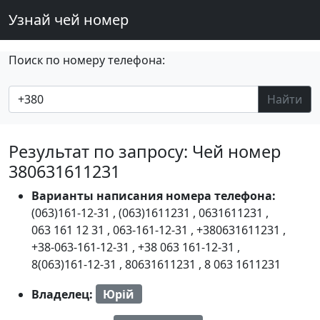
Узнай чей номер
Поиск по номеру телефона:
Найти
Результат по запросу: Чей номер
380631611231
Варианты написания номера телефона:
(063)161-12-31
,
(063)1611231
,
0631611231
,
063 161 12 31
,
063-161-12-31
,
+380631611231
,
+38-063-161-12-31
,
+38 063 161-12-31
,
8(063)161-12-31
,
80631611231
,
8 063 1611231
Владелец:
Юрій