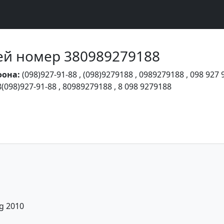
Чей номер 380989279188
фона:
(098)927-91-88
,
(098)9279188
,
0989279188
,
098 927 
8(098)927-91-88
,
80989279188
,
8 098 9279188
ng 2010