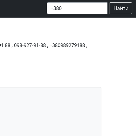
Найти
91 88
,
098-927-91-88
,
+380989279188
,