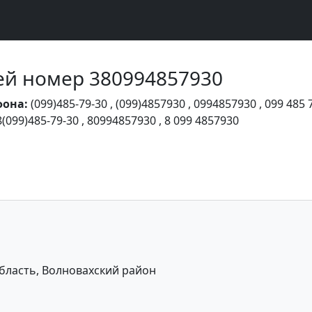
Чей номер 380994857930
фона:
(099)485-79-30
,
(099)4857930
,
0994857930
,
099 485 
8(099)485-79-30
,
80994857930
,
8 099 4857930
бласть, Волновахский район