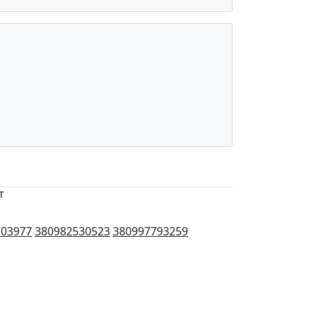
т
703977
380982530523
380997793259