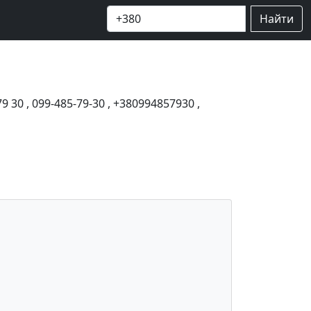
Найти
79 30
,
099-485-79-30
,
+380994857930
,