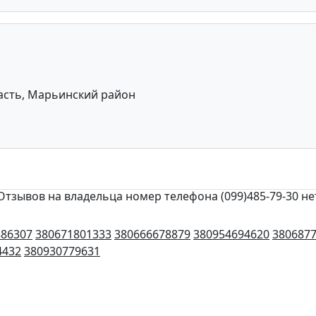
асть, Марьинский район
Отзывов на владельца номер телефона (099)485-79-30 не
886307
380671801333
380666678879
380954694620
380687
4432
380930779631