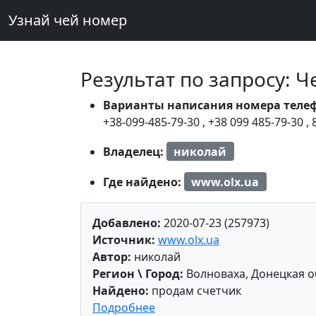
Узнай чей номер
Результат по запросу: 
Варианты написания номера теле
+38-099-485-79-30
,
+38 099 485-79-30
,
Владелец:
николай
Где найдено:
www.olx.ua
Добавлено:
2020-07-23 (257973)
Источник:
www.olx.ua
Автор:
николай
Регион \ Город:
Волноваха, Донецкая о
Найдено:
продам счетчик
Подробнее